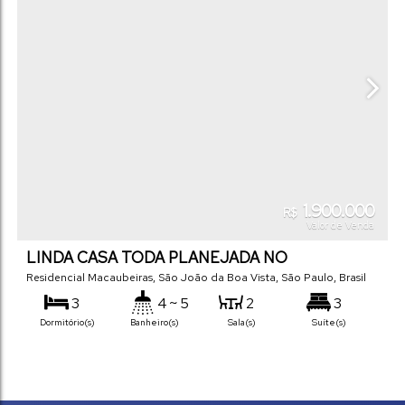
1.900.000
R$
Valor de Venda
LINDA CASA TODA PLANEJADA NO
MACAUBEIRAS
Residencial Macaubeiras
,
São João da Boa Vista
,
São Paulo
,
Brasil
3
4 ~ 5
2
3
Dormitório(s)
Banheiro(s)
Sala(s)
Suíte(s)
170
m²
2
360
m²
.00
.00
Total:
Vaga(s)
Terreno: