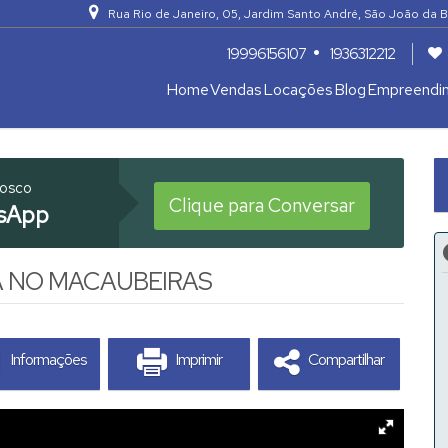
Rua Rio de Janeiro
,
05
,
Jardim Santo André
,
São João da B
19996156107
1936312212
Home
Vendas
Locações
Blog
Empreendi
Apartamentos 04 Dorm. ou +
Armazém / Galpão / Garagem
nosco
Clique para Conversar
sApp
A NO MACAUBEIRAS
Informações
Imprimir
Compartilhar