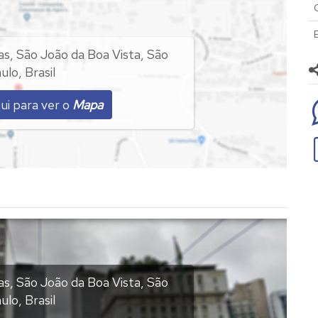
as
,
São João da Boa Vista
,
São
ulo
,
Brasil
ui para ver o
Mapa
as
,
São João da Boa Vista
,
São
ulo
,
Brasil