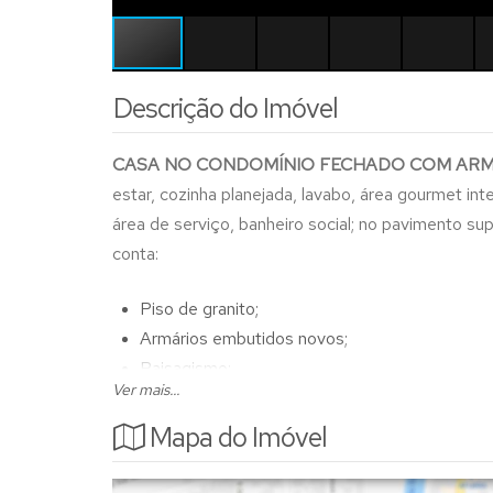
Descrição do Imóvel
CASA NO CONDOMÍNIO FECHADO COM AR
estar, cozinha planejada, lavabo, área gourmet in
área de serviço, banheiro social; no pavimento su
conta:
Piso de granito;
Armários embutidos novos;
Paisagismo;
Ver mais...
Aquecimento solar instalado;
Box de blindex;
Mapa do Imóvel
Esquadrias de Alumínio;
Cortina na sala;