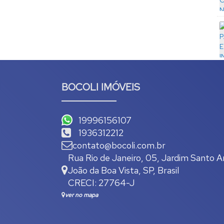
BOCOLI IMÓVEIS
19996156107
1936312212
contato@bocoli.com.br
Rua Rio de Janeiro
,
05
,
Jardim Santo A
João da Boa Vista
,
SP
,
Brasil
CRECI: 27764-J
ver no mapa