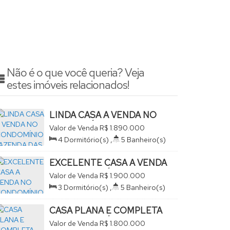
Não é o que você queria? Veja
estes imóveis relacionados!
LINDA CASA A VENDA NO
CONDOMÍNIO FAZENDA
Valor de Venda
R$
1.890.000
DAS AREIAS
Residencial Fazenda das Areias, São
4
Dormitório(s)
,
5
Banheiro(s)
João da Boa Vista, São Paulo, Brasil
,
2
Sala(s)
,
4
Suíte(s)
,
Total:
289
.00
m²
,
4
Vaga(s)
,
Terreno:
EXCELENTE CASA A VENDA
300
.00
m²
NO CONDOMÍNIO
Valor de Venda
R$
1.900.000
MACAUBEIRAS
Condomínio Macaubeiras, São
3
Dormitório(s)
,
5
Banheiro(s)
João da Boa Vista, São Paulo, Brasil
,
2
Sala(s)
,
3
Suíte(s)
,
Total:
190
.00
m²
,
2
Vaga(s)
,
Terreno:
CASA PLANA E COMPLETA
360
.00
m²
NO CONDOMÍNIO
Valor de Venda
R$
1.800.000