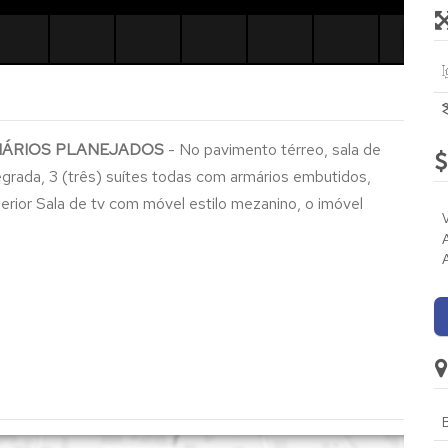
MÁRIOS PLANEJADOS
- No pavimento térreo, sala de
tegrada, 3 (três) suítes todas com armários embutidos,
perior Sala de tv com móvel estilo mezanino, o imóvel
B