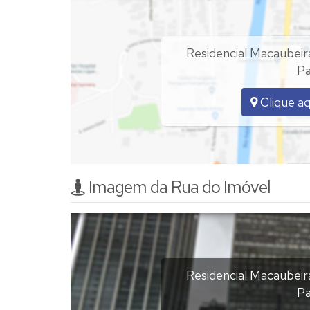
OBS: NÃO POSSUI PISCINA;
AGENDAR VISITA COM ATECEDÊNCIA.
Residencial Macaubeir
Pa
Clique aq
Imagem da Rua do Imóvel
Residencial Macaubeir
Pa