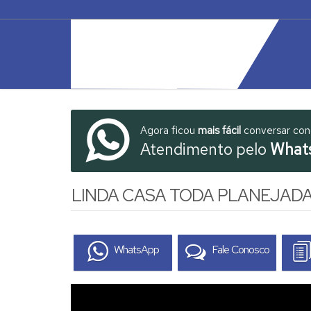
Agora ficou
mais fácil
conversar co
Atendimento pelo
What
LINDA CASA TODA PLANEJAD
WhatsApp
Fale Conosco