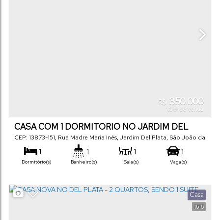
350.000
R$
Valor de Venda
CASA COM 1 DORMITORIO NO JARDIM DEL
PLATA
CEP: 13873-151
,
Rua Madre Maria Inês
,
Jardim Del Plata
,
São João da
Boa Vista
,
São Paulo
,
Brasil
1
1
1
1
Dormitório(s)
Banheiro(s)
Sala(s)
Vaga(s)
60
m²
250
m²
25
m
10
m
.00
.00
.00
.00
Útil:
Terreno:
Comprimento:
Fundos:
10
m
25
m
25
m
Casa
.00
.00
.00
Frente:
Lado Direito:
Lado Esquerdo:
1616