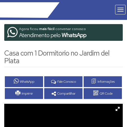
Agora ficou
mais fácil
conversar conosco
Atendimento pelo
WhatsApp
Casa com 1 Dormitorio no Jardim del
Plata
WhatsApp
Fale Conosco
Informações
Imprimir
Compartilhar
QR Code