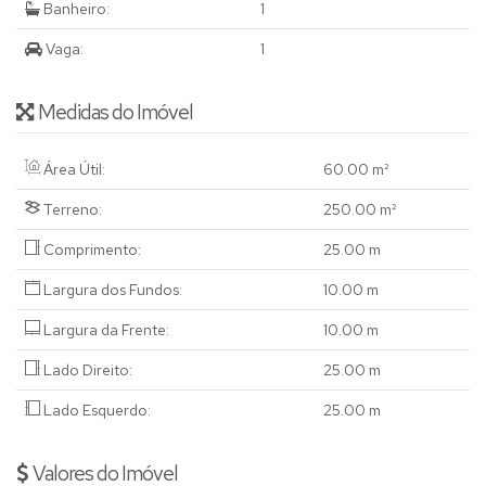
Banheiro:
1
Vaga:
1
Medidas do Imóvel
Área Útil:
60
.00
m²
Terreno:
250
.00
m²
Comprimento:
25
.00
m
Largura dos Fundos:
10
.00
m
Largura da Frente:
10
.00
m
Lado Direito:
25
.00
m
Lado Esquerdo:
25
.00
m
Valores do Imóvel