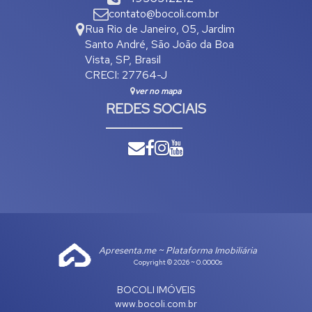
contato@bocoli.com.br
Rua Rio de Janeiro
,
05
,
Jardim
Santo André
,
São João da Boa
Vista
,
SP
,
Brasil
CRECI: 27764-J
ver no mapa
REDES SOCIAIS
Apresenta.me ~ Plataforma Imobiliária
Copyright © 2026 ~ 0.0000s
BOCOLI IMÓVEIS
www.bocoli.com.br