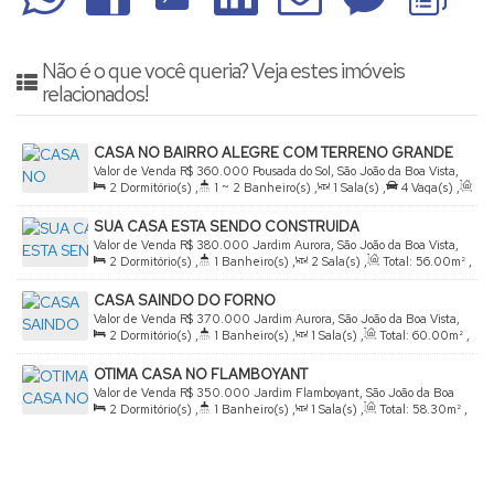
Não é o que você queria? Veja estes imóveis
relacionados!
CASA NO BAIRRO ALEGRE COM TERRENO GRANDE
PARA PERMUTA
Valor de Venda
R$
360.000
Pousada do Sol, São João da Boa Vista,
2
Dormitório(s)
,
1 ~ 2
Banheiro(s)
,
1
Sala(s)
,
4
Vaga(s)
,
São Paulo, Brasil
Útil:
65
.00
m²
,
Terreno:
330
.00
m²
SUA CASA ESTA SENDO CONSTRUIDA
Valor de Venda
R$
380.000
Jardim Aurora, São João da Boa Vista,
2
Dormitório(s)
,
1
Banheiro(s)
,
2
Sala(s)
,
Total:
56
.00
m²
,
São Paulo, Brasil
2
Vaga(s)
,
Útil:
56
.00
m²
,
Terreno:
200
.00
m²
,
Frente:
CASA SAINDO DO FORNO
200
.00
m
Valor de Venda
R$
370.000
Jardim Aurora, São João da Boa Vista,
2
Dormitório(s)
,
1
Banheiro(s)
,
1
Sala(s)
,
Total:
60
.00
m²
,
São Paulo, Brasil
2
Vaga(s)
,
Útil:
60
.00
m²
,
Terreno:
200
.00
m²
OTIMA CASA NO FLAMBOYANT
Valor de Venda
R$
350.000
Jardim Flamboyant, São João da Boa
2
Dormitório(s)
,
1
Banheiro(s)
,
1
Sala(s)
,
Total:
58
.30
m²
,
Vista, São Paulo, Brasil
2
Vaga(s)
,
Útil:
58
.30
~ 59
.00
m²
,
Terreno:
125
.00
m²