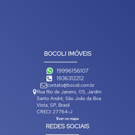
BOCOLI IMÓVEIS
19996156107
1936312212
contato@bocoli.com.br
Rua Rio de Janeiro
,
05
,
Jardim
Santo André
,
São João da Boa
Vista
,
SP
,
Brasil
CRECI: 27764-J
ver no mapa
REDES SOCIAIS