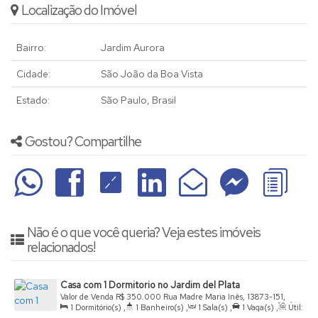
Localização do Imóvel
Bairro:
Jardim Aurora
Cidade:
São João da Boa Vista
Estado:
São Paulo, Brasil
Gostou? Compartilhe
Não é o que você queria? Veja estes imóveis
relacionados!
Casa com 1 Dormitorio no Jardim del Plata
Valor de Venda
R$
350.000
Rua Madre Maria Inês, 13873-151,
1
Dormitório(s)
,
1
Banheiro(s)
,
1
Sala(s)
,
1
Vaga(s)
,
Útil:
Jardim Del Plata, São João da Boa Vista, São Paulo, Brasil