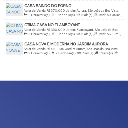
60
.00
m²
,
Terreno:
250
.00
m²
,
Comprimento:
25
.00
m
,
CASA SAINDO DO FORNO
Fundos:
10
.00
m
,
Frente:
10
.00
m
,
Lado Direito:
25
.00
m
,
Valor de Venda
R$
370.000
Jardim Aurora, São João da Boa Vista,
Lado Esquerdo:
25
.00
m
2
Dormitório(s)
,
1
Banheiro(s)
,
1
Sala(s)
,
Total:
60
.00
m²
,
São Paulo, Brasil
2
Vaga(s)
,
Útil:
60
.00
m²
,
Terreno:
200
.00
m²
OTIMA CASA NO FLAMBOYANT
Valor de Venda
R$
350.000
Jardim Flamboyant, São João da Boa
2
Dormitório(s)
,
1
Banheiro(s)
,
1
Sala(s)
,
Total:
58
.30
m²
,
Vista, São Paulo, Brasil
2
Vaga(s)
,
Útil:
58
.30
~ 59
.00
m²
,
Terreno:
125
.00
m²
CASA NOVA E MODERNA NO JARDIM AURORA
Valor de Venda
R$
440.000
Jardim Aurora, São João da Boa Vista,
2
Dormitório(s)
,
2
Banheiro(s)
,
1
Sala(s)
,
1
Suíte(s)
,
São Paulo, Brasil
Útil:
82
.00
m²
,
Terreno:
200
.00
m²