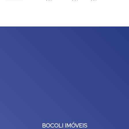
500
.00
m²
,
1
Vaga(s)
BOCOLI IMÓVEIS