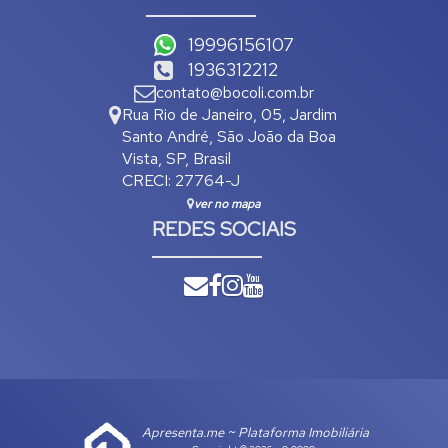
19996156107
1936312212
contato@bocoli.com.br
Rua Rio de Janeiro
,
05
,
Jardim
Santo André
,
São João da Boa
Vista
,
SP
,
Brasil
CRECI: 27764-J
ver no mapa
REDES SOCIAIS
Apresenta.me ~ Plataforma Imobiliária