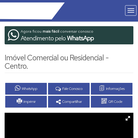
Agora ficou
mais fácil
conversar conosco
Atendimento pelo
WhatsApp
Imóvel Comercial ou Residencial -
Centro.
WhatsApp
Fale Conosco
Informações
Imprimir
Compartilhar
QR Code