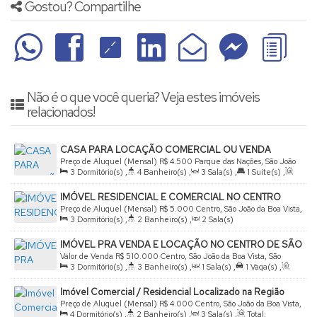
Gostou? Compartilhe
Não é o que você queria? Veja estes imóveis
relacionados!
CASA PARA LOCAÇÃO COMERCIAL OU VENDA
PARQUE DAS NAÇÕES
Preço de Aluguel (Mensal)
R$
4.500
Parque das Nações, São João
3
Dormitório(s)
,
4
Banheiro(s)
,
3
Sala(s)
,
1
Suíte(s)
,
da Boa Vista, São Paulo, Brasil
Total:
350
.00
m²
,
4
Vaga(s)
,
Terreno:
300
.00
m²
,
IMÓVEL RESIDENCIAL E COMERCIAL NO CENTRO
Comprimento:
25
.00
m
,
Fundos:
12
.00
m
,
Frente:
12
.00
m
,
Preço de Aluguel (Mensal)
R$
5.000
Centro, São João da Boa Vista,
Lado Direito:
25
.00
m
,
Lado Esquerdo:
25
.00
m
3
Dormitório(s)
,
2
Banheiro(s)
,
2
Sala(s)
São Paulo, Brasil
IMÓVEL PRA VENDA E LOCAÇÃO NO CENTRO DE SÃO
JOÃO
Valor de Venda
R$
510.000
Centro, São João da Boa Vista, São
3
Dormitório(s)
,
3
Banheiro(s)
,
1
Sala(s)
,
1
Vaga(s)
,
Paulo, Brasil
Útil:
171
.46
m²
Imóvel Comercial / Residencial Localizado na Região
Central.
Preço de Aluguel (Mensal)
R$
4.000
Centro, São João da Boa Vista,
4
Dormitório(s)
,
2
Banheiro(s)
,
3
Sala(s)
,
Total:
São Paulo, Brasil