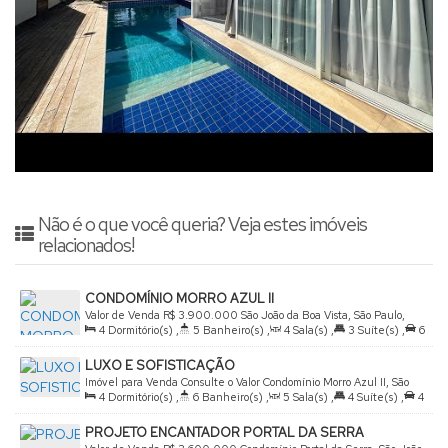
Não é o que você queria? Veja estes imóveis
relacionados!
CONDOMÍNIO MORRO AZUL II
Valor de Venda
R$
3.900.000
São João da Boa Vista, São Paulo,
4
Dormitório(s)
,
5
Banheiro(s)
,
4
Sala(s)
,
3
Suíte(s)
,
6
Brasil
Vaga(s)
,
Útil:
360
.00
m²
LUXO E SOFISTICAÇÃO
Imóvel para Venda
Consulte o Valor
Condomínio Morro Azul II, São
4
Dormitório(s)
,
6
Banheiro(s)
,
5
Sala(s)
,
4
Suíte(s)
,
4
João da Boa Vista, São Paulo, Brasil
Vaga(s)
,
Útil:
430
.00
m²
,
Terreno:
450
.00
m²
PROJETO ENCANTADOR PORTAL DA SERRA