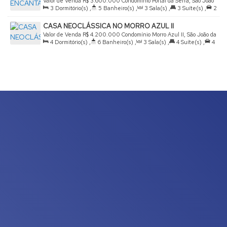
Valor de Venda
R$
3.600.000
Condomínio Portal da Serra, São João
3
Dormitório(s)
,
5
Banheiro(s)
,
3
Sala(s)
,
3
Suíte(s)
,
2
da Boa Vista, São Paulo, Brasil
Vaga(s)
,
Útil:
367
.22
m²
,
Terreno:
516
.72
m²
CASA NEOCLÁSSICA NO MORRO AZUL II
Valor de Venda
R$
4.200.000
Condomínio Morro Azul II, São João da
4
Dormitório(s)
,
6
Banheiro(s)
,
3
Sala(s)
,
4
Suíte(s)
,
4
Boa Vista, São Paulo, Brasil
Vaga(s)
,
Útil:
410
.00
m²
,
Terreno:
460
.00
m²