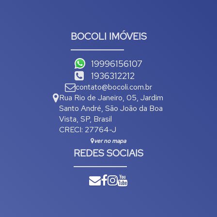
BOCOLI IMÓVEIS
19996156107
1936312212
contato@bocoli.com.br
Rua Rio de Janeiro
,
05
,
Jardim
Santo André
,
São João da Boa
Vista
,
SP
,
Brasil
CRECI: 27764-J
ver no mapa
REDES SOCIAIS