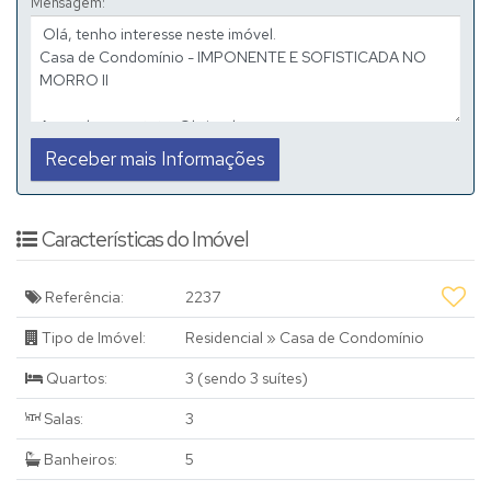
Mensagem:
✨ Site:
https://bocoli.com.br/imponente-e-sofisticada-no-morro-
ii
📞 (19) 3631-2212
Características do Imóvel
Referência:
2237
Tipo de Imóvel:
Residencial
»
Casa de Condomínio
Quartos:
3 (sendo 3 suítes)
Salas:
3
Banheiros:
5