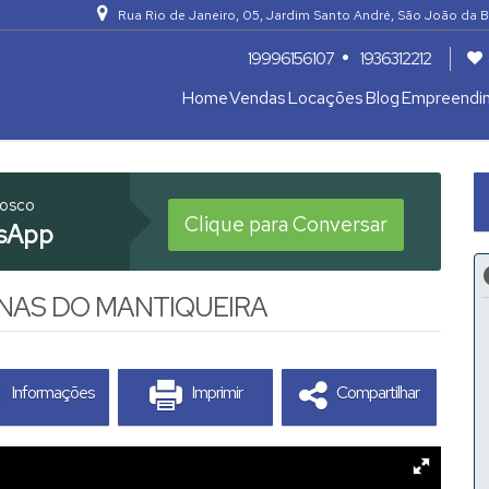
Rua Rio de Janeiro
,
05
,
Jardim Santo André
,
São João da B
19996156107
1936312212
Home
Vendas
Locações
Blog
Empreendi
Apartamentos 04 Dorm. ou +
Armazém / Galpão / Garagem
nosco
Clique para Conversar
sApp
INAS DO MANTIQUEIRA
Informações
Imprimir
Compartilhar