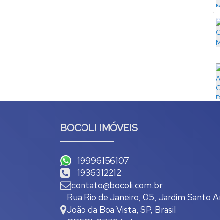
BOCOLI IMÓVEIS
19996156107
1936312212
contato@bocoli.com.br
Rua Rio de Janeiro
,
05
,
Jardim Santo A
João da Boa Vista
,
SP
,
Brasil