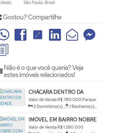
Estado:
São Paulo, Brasil
Gostou? Compartilhe
Não é o que você queria? Veja
estes imóveis relacionados!
CHÁCARA DENTRO DA
CIDADE
Valor de Venda
R$
780.000
Parque
Colina da Mantiqueira, São João da
2
Dormitório(s)
,
1
Banheiro(s)
,
Boa Vista, São Paulo, Brasil
1
Sala(s)
,
1
Suíte(s)
,
Total:
160
.00
m²
,
Terreno:
915
.00
m²
IMÓVEL EM BAIRRO NOBRE
COM MUITO ESPAÇO DE
Valor de Venda
R$
1.280.000
LAZER
Parque Colina da Mantiqueira, São