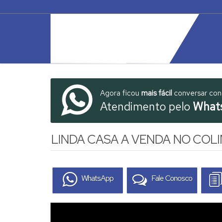
Agora ficou
mais fácil
conversar co
Atendimento pelo
What
LINDA CASA A VENDA NO COL
WhatsApp
Fale Conosco