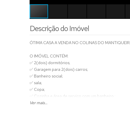
Descrição do Imóvel
ÓTIMA CASA A VENDA NO COLINAS DO MANTIQUEI
O IMÓVEL CONTÉM:
✅ 2(dois) dormitórios;
✅ Garagem para 2(dois) carros;
✅ Banheiro social;
✅ sala;
✅ Copa;
✅ Cozinha e área de serviço com um banheiro ;
Ver mais...
💰R$530.000,00
At:330
Ac:130