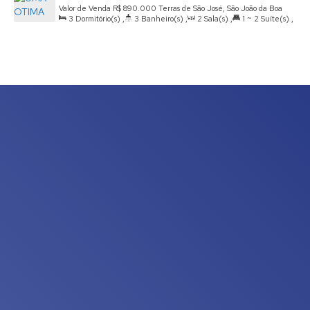
Valor de Venda
R$
890.000
Terras de São José, São João da Boa
3
Dormitório(s)
,
3
Banheiro(s)
,
2
Sala(s)
,
1 ~ 2
Suíte(s)
,
Vista, São Paulo, Brasil
Total:
193
.00
m²
,
Útil:
193
.00
m²
,
Terreno:
300
.00
m²