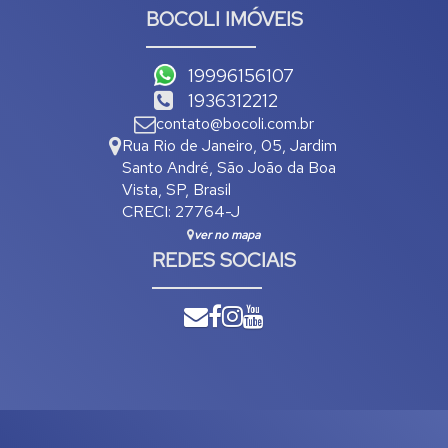
BOCOLI IMÓVEIS
19996156107
1936312212
contato@bocoli.com.br
Rua Rio de Janeiro
,
05
,
Jardim
Santo André
,
São João da Boa
Vista
,
SP
,
Brasil
CRECI: 27764-J
ver no mapa
REDES SOCIAIS