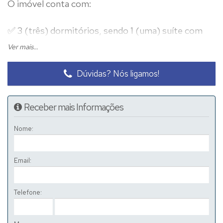
O imóvel conta com:
✅ 3 (três) dormitórios, sendo 1 (uma) suíte com
hidromassagem e armários embutidos;
Ver mais...
✅ Sala de TV;
Dúvidas? Nós ligamos!
✅ Sala de Jantar;
✅ Jardim de inverno;
Receber mais Informações
✅ Lavabo;
✅ Cozinha planejada;
Nome:
✅ Despensa;
✅ Edícula com churrasqueira;
Email:
✅ Piscina de alvenaria com hidro e cascata;
✅ WC social;
Telefone:
✨ R$ 800.000,00