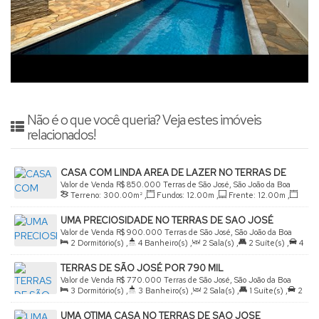
Não é o que você queria? Veja estes imóveis
relacionados!
CASA COM LINDA AREA DE LAZER NO TERRAS DE
SÃO JOSÉ
Valor de Venda
R$
850.000
Terras de São José, São João da Boa
Terreno:
300
.00
m²
,
Fundos:
12
.00
m
,
Frente:
12
.00
m
,
Vista, São Paulo, Brasil
Lado Direito:
25
.00
m
,
Lado Esquerdo:
25
.00
m
UMA PRECIOSIDADE NO TERRAS DE SAO JOSÉ
Valor de Venda
R$
900.000
Terras de São José, São João da Boa
2
Dormitório(s)
,
4
Banheiro(s)
,
2
Sala(s)
,
2
Suíte(s)
,
4
Vista, São Paulo, Brasil
Vaga(s)
,
Útil:
138
.00
m²
,
Terreno:
300
.00
m²
TERRAS DE SÃO JOSÉ POR 790 MIL
Valor de Venda
R$
770.000
Terras de São José, São João da Boa
3
Dormitório(s)
,
3
Banheiro(s)
,
2
Sala(s)
,
1
Suíte(s)
,
2
Vista, São Paulo, Brasil
Vaga(s)
,
Útil:
190
.00
m²
,
Terreno:
300
.00
m²
UMA OTIMA CASA NO TERRAS DE SAO JOSE