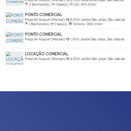
Preço de Aluguel (Mensal)
R$
9.000
Recanto do Lago, São João da
2
Banheiro(s)
,
1
Sala(s)
,
Útil:
400
.00
m²
Boa Vista, São Paulo, Brasil
PONTO COMERCIAL
Preço de Aluguel (Mensal)
R$
6.000
Jardim São Jorge, São João da
1
Banheiro(s)
,
1
Sala(s)
,
Terreno:
1260
.00
m²
Boa Vista, São Paulo, Brasil
PONTO COMERCIAL
Preço de Aluguel (Mensal)
R$
1.000
Jardim São Jorge, São João da
Boa Vista, São Paulo, Brasil
LOCAÇÃO COMERCIAL
Preço de Aluguel (Mensal)
R$
4.000
Jardim São Jorge, São João da
Boa Vista, São Paulo, Brasil