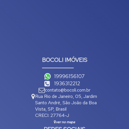
BOCOLI IMÓVEIS
19996156107
1936312212
contato@bocoli.com.br
Rua Rio de Janeiro
,
05
,
Jardim
Santo André
,
São João da Boa
Vista
,
SP
,
Brasil
CRECI: 27764-J
ver no mapa