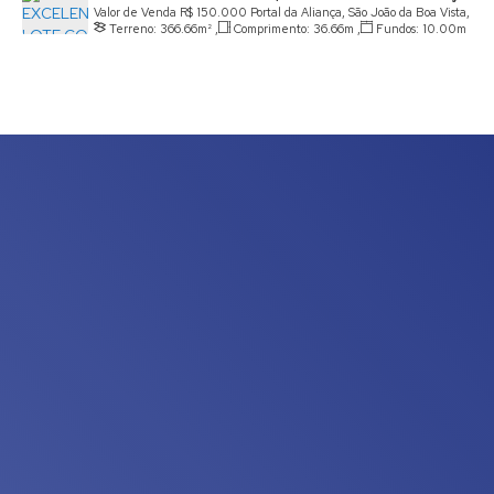
1 DECLIVE
Valor de Venda
R$
150.000
Portal da Aliança, São João da Boa Vista,
Terreno:
366
.66
m²
,
Comprimento:
36
.66
m
,
Fundos:
10
.00
m
São Paulo, Brasil
,
Frente:
10
.00
m
,
Lado Direito:
36
.66
m
,
Lado Esquerdo:
36
.66
m