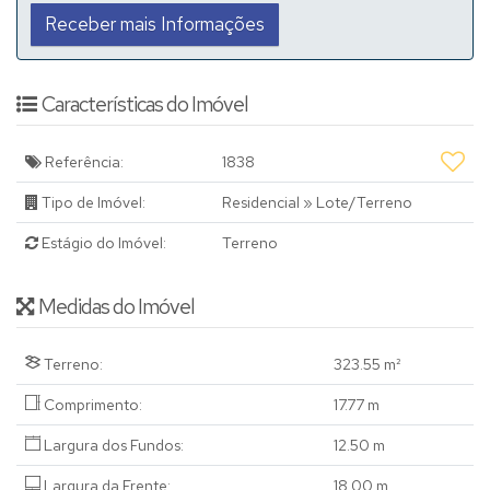
Características do Imóvel
Referência:
1838
Tipo de Imóvel:
Residencial
»
Lote/Terreno
Estágio do Imóvel:
Terreno
Medidas do Imóvel
Terreno:
323
.55
m²
Comprimento:
17
.77
m
Largura dos Fundos:
12
.50
m
Largura da Frente:
18
.00
m