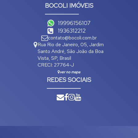
BOCOLI IMÓVEIS
19996156107
1936312212
contato@bocoli.com.br
Rua Rio de Janeiro
,
05
,
Jardim
Santo André
,
São João da Boa
Vista
,
SP
,
Brasil
CRECI: 27764-J
ver no mapa
REDES SOCIAIS