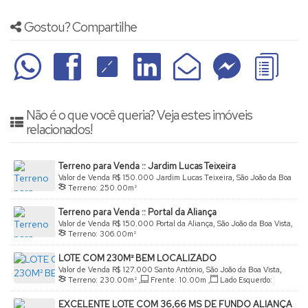
Gostou? Compartilhe
Não é o que você queria? Veja estes imóveis
relacionados!
Terreno para Venda :: Jardim Lucas Teixeira
Valor de Venda
R$
150.000
Jardim Lucas Teixeira, São João da Boa
Terreno:
250
.00
m²
Vista, São Paulo, Brasil
Terreno para Venda :: Portal da Aliança
Valor de Venda
R$
150.000
Portal da Aliança, São João da Boa Vista,
Terreno:
306
.00
m²
São Paulo, Brasil
LOTE COM 230M² BEM LOCALIZADO
Valor de Venda
R$
127.000
Santo Antônio, São João da Boa Vista,
Terreno:
230
.00
m²
,
Frente:
10
.00
m
,
Lado Esquerdo:
São Paulo, Brasil
23
.00
m
EXCELENTE LOTE COM 36,66 MS DE FUNDO ALIANÇA