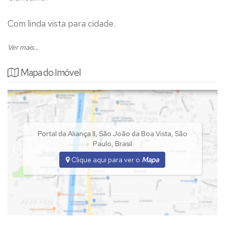
Com linda vista para cidade.
Ver mais...
Pode ser pago parcelado, da seguinte forma:
Mapa do Imóvel
R$ 70.000,00 de entrada + parcelas R$ 1.110,00
mensais com reajuste anuais.
Portal da Aliança II
,
São João da Boa Vista
,
São
Paulo
,
Brasil
Clique aqui para ver o
Mapa