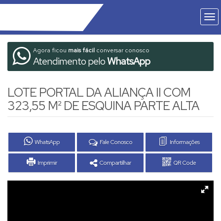
Agora ficou
mais fácil
conversar conosco
Atendimento pelo
WhatsApp
LOTE PORTAL DA ALIANÇA II COM
323,55 M² DE ESQUINA PARTE ALTA
WhatsApp
Fale Conosco
Informações
Imprimir
Compartilhar
QR Code