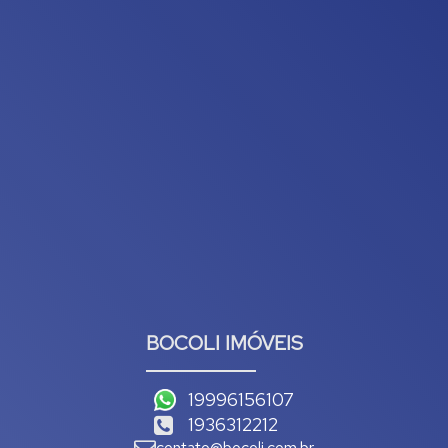
BOCOLI IMÓVEIS
19996156107
1936312212
contato@bocoli.com.br