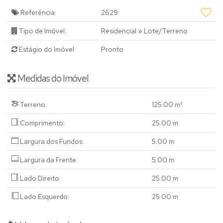
Referência:
2629
Tipo de Imóvel:
Residencial
»
Lote/Terreno
Estágio do Imóvel:
Pronto
Medidas do Imóvel
Terreno:
125
.00
m²
Comprimento:
25
.00
m
Largura dos Fundos:
5
.00
m
Largura da Frente:
5
.00
m
Lado Direito:
25
.00
m
Lado Esquerdo:
25
.00
m