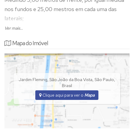
nos fundos e 25,00 mestros em cada uma das
laterais;
Ver mais...
Totalizando 125,00 m²
Mapa do Imóvel
Pode escolher o lado da aquisiçao do lote, tanto
como lado esquerdo ou direito de quem da rua olha
para o lote.
Jardim Fleming
,
São João da Boa Vista
,
São Paulo
,
Aceita financiamento de Terreno + Construção.
Brasil
Clique aqui para ver o
Mapa