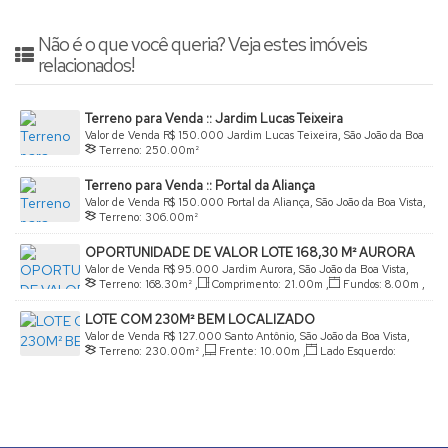
Não é o que você queria? Veja estes imóveis
relacionados!
Terreno para Venda :: Jardim Lucas Teixeira
Valor de Venda
R$
150.000
Jardim Lucas Teixeira, São João da Boa
Terreno:
250
.00
m²
Vista, São Paulo, Brasil
Terreno para Venda :: Portal da Aliança
Valor de Venda
R$
150.000
Portal da Aliança, São João da Boa Vista,
Terreno:
306
.00
m²
São Paulo, Brasil
OPORTUNIDADE DE VALOR LOTE 168,30 M² AURORA
Valor de Venda
R$
95.000
Jardim Aurora, São João da Boa Vista,
Terreno:
168
.30
m²
,
Comprimento:
21
.00
m
,
Fundos:
8
.00
m
,
São Paulo, Brasil
Frente:
8
.00
m
,
Lado Direito:
21
.00
m
,
Lado Esquerdo:
LOTE COM 230M² BEM LOCALIZADO
21
.00
m
Valor de Venda
R$
127.000
Santo Antônio, São João da Boa Vista,
Terreno:
230
.00
m²
,
Frente:
10
.00
m
,
Lado Esquerdo:
São Paulo, Brasil
23
.00
m