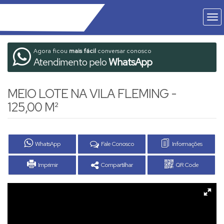
Agora ficou
mais fácil
conversar conosco
Atendimento pelo
WhatsApp
MEIO LOTE NA VILA FLEMING -
125,00 M²
WhatsApp
Fale Conosco
Informações
Imprimir
Compartilhar
QR Code