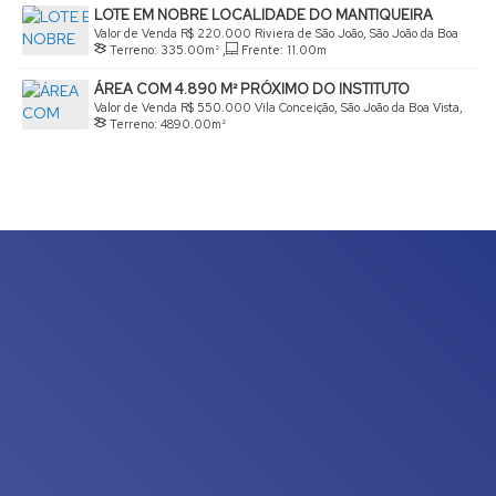
LOTE EM NOBRE LOCALIDADE DO MANTIQUEIRA
Lado Esquerdo:
47
.43
m
Valor de Venda
R$
220.000
Riviera de São João, São João da Boa
Terreno:
335
.00
m²
,
Frente:
11
.00
m
Vista, São Paulo, Brasil
ÁREA COM 4.890 M² PRÓXIMO DO INSTITUTO
FEDERAL E SESI
Valor de Venda
R$
550.000
Vila Conceição, São João da Boa Vista,
Terreno:
4890
.00
m²
São Paulo, Brasil