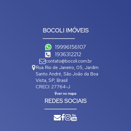
BOCOLI IMÓVEIS
19996156107
1936312212
contato@bocoli.com.br
Rua Rio de Janeiro
,
05
,
Jardim
Santo André
,
São João da Boa
Vista
,
SP
,
Brasil
CRECI: 27764-J
ver no mapa
REDES SOCIAIS