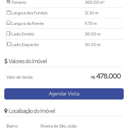
Terreno:
360
.00
m²
Largura dos Fundos:
12
.30
m
Largura da Frente:
11
.70
m
Lado Direito:
30
.00
m
Lado Esquerdo:
30
.00
m
Valores do Imóvel
478.000
Valor de Venda
R$
Agendar Visita
Localização do Imóvel
Bairro:
Riviera de São João