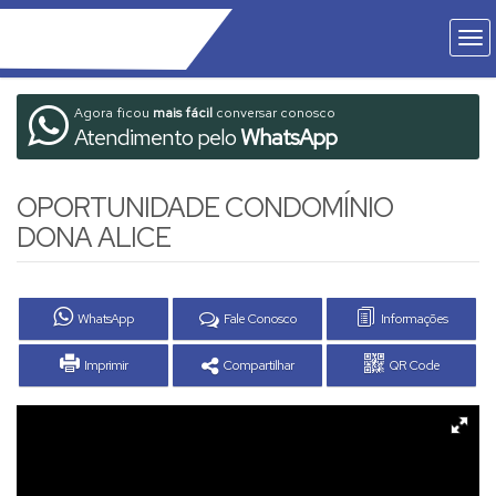
Agora ficou
mais fácil
conversar conosco
Atendimento pelo
WhatsApp
OPORTUNIDADE CONDOMÍNIO
DONA ALICE
WhatsApp
Fale Conosco
Informações
Imprimir
Compartilhar
QR Code