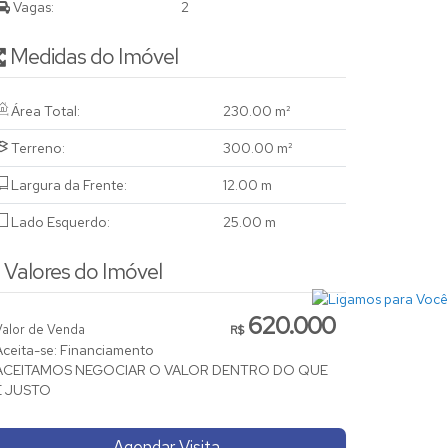
Vagas:
2
Medidas do Imóvel
Área Total:
230
.00
m²
Terreno:
300
.00
m²
Largura da Frente:
12
.00
m
Lado Esquerdo:
25
.00
m
Valores do Imóvel
620.000
Valor de Venda
R$
Aceita-se: Financiamento
ACEITAMOS NEGOCIAR O VALOR DENTRO DO QUE
É JUSTO
Agendar Visita