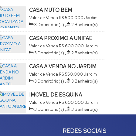
CASA MUTO BEM
LOCALIZADA NO SANTO
Valor de Venda
R$
500.000
Jardim
ANDRÉ
Santo André, São João da Boa
3
Dormitório(s)
,
2
Banheiro(s)
Vista, São Paulo, Brasil
,
1
Sala(s)
,
Total:
184
.47
m²
,
3
Vaga(s)
,
Terreno:
246
.60
m²
CASA PROXIMO A UNIFAE
Valor de Venda
R$
600.000
Jardim
Santo André, São João da Boa
3
Dormitório(s)
,
2
Banheiro(s)
Vista, São Paulo, Brasil
,
1
Sala(s)
,
1
Suíte(s)
,
2
Vaga(s)
,
Útil:
111
.00
m²
,
Terreno:
CASA A VENDA NO JARDIM
148
.00
m²
SANTO ANDRE
Valor de Venda
R$
550.000
Jardim
Santo André, São João da Boa
3
Dormitório(s)
,
3
Banheiro(s)
Vista, São Paulo, Brasil
,
1
Suíte(s)
,
Total:
168
.00
m²
,
2
Vaga(s)
,
Terreno:
153
.00
m²
IMÓVEL DE ESQUINA
SANTO ANDRÉ -
Valor de Venda
R$
600.000
Jardim
CONSERVADO
Santo André, São João da Boa
3
Dormitório(s)
,
3
Banheiro(s)
Vista, São Paulo, Brasil
,
1
Sala(s)
,
1
Suíte(s)
,
Total:
300
.00
m²
,
3
Vaga(s)
,
Útil:
180
.00
m²
,
Terreno:
300
.00
m²
REDES SOCIAIS