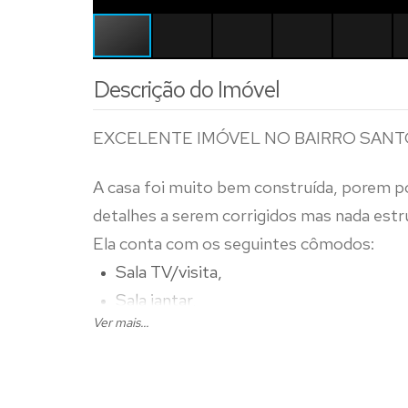
Descrição do Imóvel
EXCELENTE IMÓVEL NO BAIRRO SANT
A casa foi muito bem construída, porem 
detalhes a serem corrigidos mas nada estru
Ela conta com os seguintes cômodos:
Sala TV/visita,
Sala jantar,
Ver mais...
3 quartos sendo 1(uma) Suíte,
Banho social,
Cozinha,