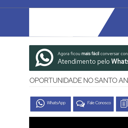
Agora ficou
mais fácil
conversar co
Atendimento pelo
What
OPORTUNIDADE NO SANTO AND
WhatsApp
Fale Conosco