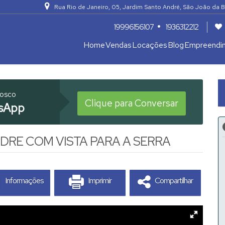
Rua Rio de Janeiro
,
05
,
Jardim Santo André
,
São João da B
19996156107
1936312212
Home
Vendas
Locações
Blog
Empreendi
Apartamentos 04 Dorm. ou +
Armazém / Galpão / Garagem
nosco
Clique para Conversar
sApp
RE COM VISTA PARA A SERRA
Informações
Imprimir
Compartilhar