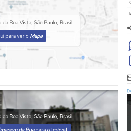
e cinco mil reais)
financiamento bancário.
 da Boa Vista
,
São Paulo
,
Brasil
ui para ver o
Mapa
D
 da Boa Vista
,
São Paulo
,
Brasil
Imagem da Rua
para o Imóvel