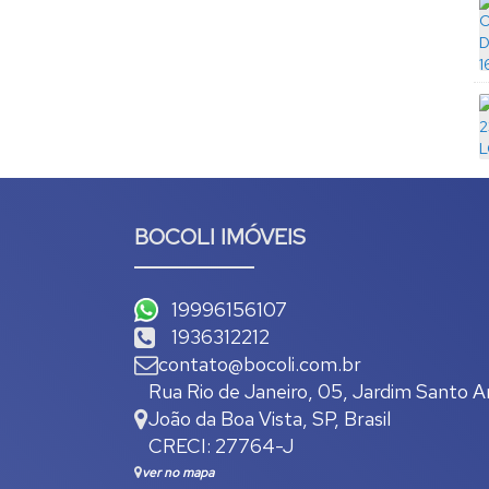
BOCOLI IMÓVEIS
19996156107
1936312212
contato@bocoli.com.br
Rua Rio de Janeiro
,
05
,
Jardim Santo A
João da Boa Vista
,
SP
,
Brasil
CRECI: 27764-J
ver no mapa