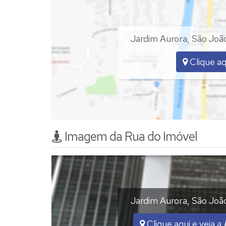
Cada lote R$ 125.000,00 (cento e vinte 
Somente proposta a vista, não aceita 
Jardim Aurora
,
São João
Clique aq
Imagem da Rua do Imóvel
Jardim Aurora
,
São João
Clique aqui e veja a