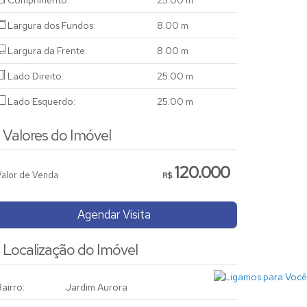
Comprimento:
25
.00
m
Largura dos Fundos:
8
.00
m
Largura da Frente:
8
.00
m
Lado Direito:
25
.00
m
Lado Esquerdo:
25
.00
m
Valores do Imóvel
120.000
Valor de Venda
R$
Agendar Visita
Localização do Imóvel
airro:
Jardim Aurora