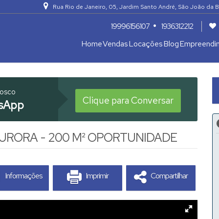
Rua Rio de Janeiro
,
05
,
Jardim Santo André
,
São João da B
19996156107
1936312212
Home
Vendas
Locações
Blog
Empreendi
Apartamentos 04 Dorm. ou +
Armazém / Galpão / Garagem
nosco
Clique para Conversar
sApp
URORA - 200 M² OPORTUNIDADE
Informações
Imprimir
Compartilhar