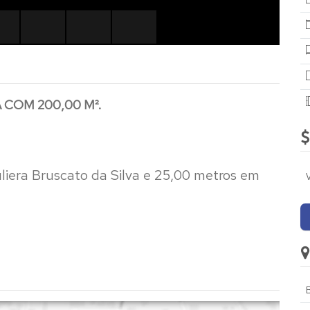
COM 200,00 M².
liera Bruscato da Silva e 25,00 metros em
ao lado.
B