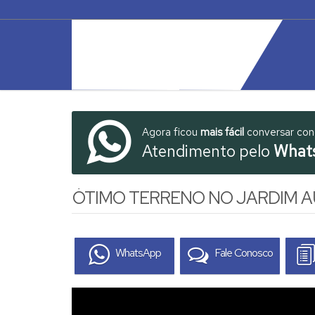
Agora ficou
mais fácil
conversar co
Atendimento pelo
What
ÓTIMO TERRENO NO JARDIM A
WhatsApp
Fale Conosco