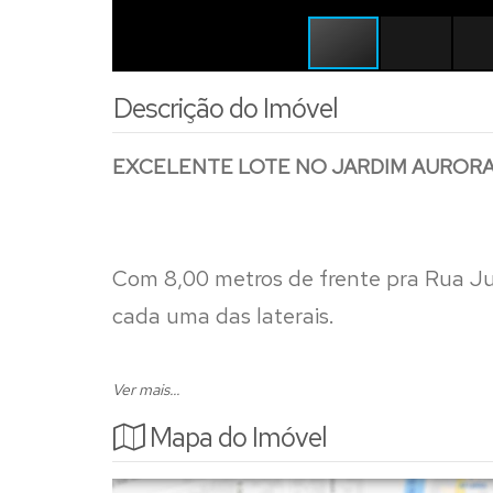
Descrição do Imóvel
EXCELENTE LOTE NO JARDIM AURORA 
Com 8,00 metros de frente pra Rua Ju
cada uma das laterais.
Com a possibilidade de comprar o lote 
Ver mais...
Mapa do Imóvel
2 lotes juntos formando 400,00 m².