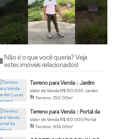
Não é o que você queria? Veja
estes imóveis relacionados!
Terreno para Venda :: Jardim
Lucas Teixeira
Valor de Venda
R$
150.000
Jardim
Lucas Teixeira, São João da Boa
Terreno:
250
.00
m²
Vista, São Paulo, Brasil
Terreno para Venda :: Portal da
Aliança
Valor de Venda
R$
150.000
Portal
da Aliança, São João da Boa Vista,
Terreno:
306
.00
m²
São Paulo, Brasil