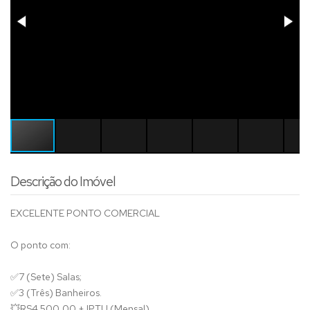
Descrição do Imóvel
EXCELENTE PONTO COMERCIAL
O ponto com:
✅
7 (Sete) Salas;
✅
3 (Três) Banheiros.
💥
RS4.500,00 + IPTU (Mensal)