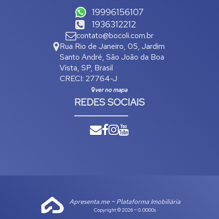
19996156107
1936312212
contato@bocoli.com.br
Rua Rio de Janeiro
,
05
,
Jardim
Santo André
,
São João da Boa
Vista
,
SP
,
Brasil
CRECI: 27764-J
ver no mapa
REDES SOCIAIS
Apresenta.me ~ Plataforma Imobiliária
Copyright © 2026 ~ 0.0000s