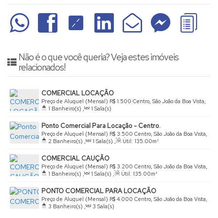
Não é o que você queria? Veja estes imóveis
relacionados!
COMERCIAL LOCAÇÃO
Preço de Aluguel (Mensal)
R$
1.500
Centro, São João da Boa Vista,
1
Banheiro(s)
,
1
Sala(s)
São Paulo, Brasil
Ponto Comercial Para Locação - Centro.
Preço de Aluguel (Mensal)
R$
3.500
Centro, São João da Boa Vista,
2
Banheiro(s)
,
1
Sala(s)
,
Útil:
135
.00
m²
São Paulo, Brasil
COMERCIAL CAUÇÃO
Preço de Aluguel (Mensal)
R$
3.200
Centro, São João da Boa Vista,
1
Banheiro(s)
,
1
Sala(s)
,
Útil:
135
.00
m²
São Paulo, Brasil
PONTO COMERCIAL PARA LOCAÇÃO
Preço de Aluguel (Mensal)
R$
4.000
Centro, São João da Boa Vista,
3
Banheiro(s)
,
3
Sala(s)
São Paulo, Brasil