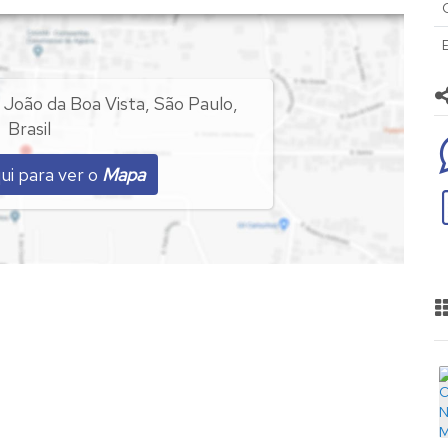
 João da Boa Vista
,
São Paulo
,
Brasil
ui para ver o
Mapa
veis pra renda.