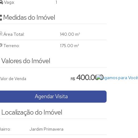
Vaga:
1
Medidas do Imóvel
Área Total:
140
.00
m²
Terreno:
175
.00
m²
Valores do Imóvel
400.000
Valor de Venda
R$
Agendar Visita
Localização do Imóvel
airro:
Jardim Primavera