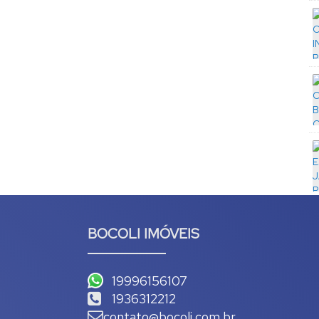
BOCOLI IMÓVEIS
19996156107
1936312212
contato@bocoli.com.br