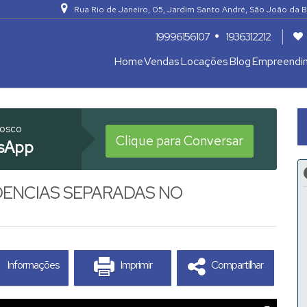
Rua Rio de Janeiro
,
05
,
Jardim Santo André
,
São João da B
19996156107
1936312212
Home
Vendas
Locações
Blog
Empreendi
Apartamentos 04 Dorm. ou +
Armazém / Galpão / Garagem
nosco
Clique para Conversar
sApp
DENCIAS SEPARADAS NO
Informações
Imprimir
Compartilhar