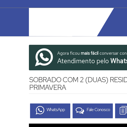
Agora ficou
mais fácil
conversar co
Atendimento pelo
What
SOBRADO COM 2 (DUAS) RESI
PRIMAVERA
WhatsApp
Fale Conosco