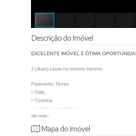
Descrição do Imóvel
EXCELENTE IMÓVEL E ÓTIMA OPORTUNIDA
2 (duas) casas no mesmo terreno.
Pavimento Térreo:
✅
Sala;
✅
Cozinha;
✅3
(três) Dormitórios;
Ver mais...
✅1 (uma) Suíte;
✅
1 (Um) Banheiro Social;
Mapa do Imóvel
✅
Lavanderia;