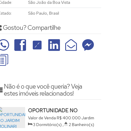
Cidade:
São João da Boa Vista
Estado:
São Paulo, Brasil
Gostou? Compartilhe
Não é o que você queria? Veja
estes imóveis relacionados!
OPORTUNIDADE NO
JARDIM MOLINARI
Valor de Venda
R$
400.000
Jardim
Molinari, São João da Boa Vista,
3
Dormitório(s)
,
2
Banheiro(s)
São Paulo, Brasil
,
2
Sala(s)
,
1
Suíte(s)
,
Total: