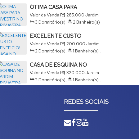
420
.00
m²
,
2
Vaga(s)
,
Útil:
ÓTIMA CASA PARA
145
.00
m²
INVESTIR NO PRIMAVERA
Valor de Venda
R$
285.000
Jardim
Primavera, São João da Boa Vista,
3
Dormitório(s)
,
2
Banheiro(s)
São Paulo, Brasil
,
2
Sala(s)
,
1
Suíte(s)
,
2
Vaga(s)
,
Útil:
150
.00
m²
,
EXCELENTE CUSTO
Terreno:
178
.45
m²
BENEFICIO! CASA NO
Valor de Venda
R$
200.000
Jardim
JARDIM DAS AZALÉIAS
Primavera, São João da Boa Vista,
2
Dormitório(s)
,
1
Banheiro(s)
,
São Paulo, Brasil
1
Sala(s)
,
Útil:
45
.00
~
455
.00
m²
,
Terreno:
201
.00
m²
CASA DE ESQUINA NO
JARDIM PRIMAVERA COM
Valor de Venda
R$
320.000
Jardim
PISCINA - OPORTUNIDADE
Primavera, São João da Boa Vista,
2
Dormitório(s)
,
1
Banheiro(s)
,
São Paulo, Brasil
1
Sala(s)
,
Total:
100
.00
m²
,
3
Vaga(s)
,
Terreno:
198
.58
m²
REDES SOCIAIS