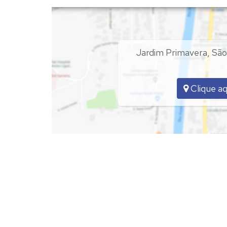
✅ Possui garagem.
✅ Relógio de energia e água são independentes.
Jardim Primavera
,
São
Pavimento Superior:
✅
Sala conjugado com a cozinha;
✅1 (uma) Suíte;
Clique aq
✅
1 (Um) Banheiro Social;
✅
Lavanderia;
Excelente oportunidade pra quem deseja ter 2 imó