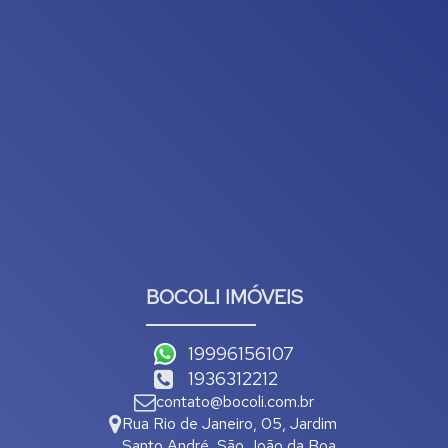
BOCOLI IMÓVEIS
19996156107
1936312212
contato@bocoli.com.br
Rua Rio de Janeiro
,
05
,
Jardim
Santo André
,
São João da Boa