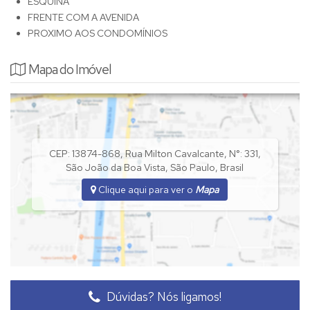
ESQUINA
FRENTE COM A AVENIDA
PROXIMO AOS CONDOMÍNIOS
Mapa do Imóvel
CEP: 13874-868
,
Rua Milton Cavalcante
,
N°:
331
,
São João da Boa Vista
,
São Paulo
,
Brasil
Clique aqui para ver o
Mapa
Dúvidas? Nós ligamos!