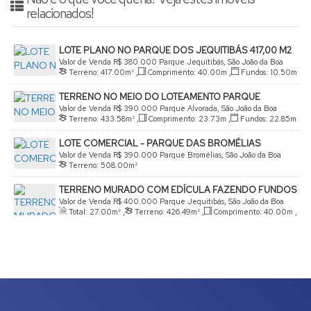
relacionados!
LOTE PLANO NO PARQUE DOS JEQUITIBÁS 417,00 M2
Valor de Venda
R$
380.000
Parque Jequitibás, São João da Boa
Terreno:
417
.00
m²
,
Comprimento:
40
.00
m
,
Fundos:
10
.50
m
Vista, São Paulo, Brasil
,
Frente:
10
.50
m
,
Lado Direito:
40
.00
m
,
Lado Esquerdo:
TERRENO NO MEIO DO LOTEAMENTO PARQUE
40
.00
m
ALVORADA 433,00 M²
Valor de Venda
R$
390.000
Parque Alvorada, São João da Boa
Terreno:
433
.58
m²
,
Comprimento:
23
.73
m
,
Fundos:
22
.85
m
Vista, São Paulo, Brasil
,
Frente:
19
.13
m
,
Lado Direito:
19
.00
m
,
Lado Esquerdo:
LOTE COMERCIAL - PARQUE DAS BROMÉLIAS
23
.73
m
Valor de Venda
R$
390.000
Parque Bromélias, São João da Boa
Terreno:
508
.00
m²
Vista, São Paulo, Brasil
TERRENO MURADO COM EDÍCULA FAZENDO FUNDOS
COM BOSQUE MUNICIPAL
Valor de Venda
R$
400.000
Parque Jequitibás, São João da Boa
Total:
27
.00
m²
,
Terreno:
426
.49
m²
,
Comprimento:
40
.00
m
,
Vista, São Paulo, Brasil
Fundos:
10
.00
m
,
Frente:
13
.15
m
,
Lado Direito:
40
.00
m
,
Lado Esquerdo:
47
.43
m