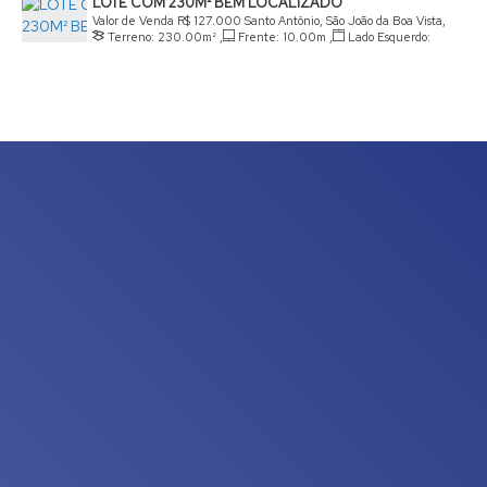
LOTE COM 230M² BEM LOCALIZADO
21
.00
m
Valor de Venda
R$
127.000
Santo Antônio, São João da Boa Vista,
Terreno:
230
.00
m²
,
Frente:
10
.00
m
,
Lado Esquerdo:
São Paulo, Brasil
23
.00
m