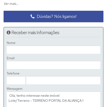
Excelente custo benefício
Ver mais...
BAIRRO PORTAL DA ALIANÇA
Dúvidas? Nós ligamos!
Excelente bairro para se viver
Receber mais Informações
Infraestrutura completa
Pista de caminhada
Nome:
Ciclovia
Playground
Email:
2 Lagos
Área de preservação
Telefone:
Mensagem: