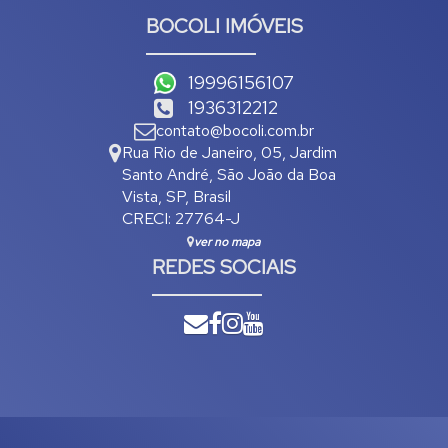
BOCOLI IMÓVEIS
19996156107
1936312212
contato@bocoli.com.br
Rua Rio de Janeiro
,
05
,
Jardim
Santo André
,
São João da Boa
Vista
,
SP
,
Brasil
CRECI: 27764-J
ver no mapa
REDES SOCIAIS