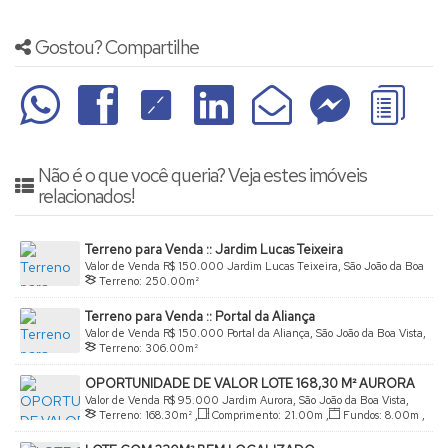
Gostou? Compartilhe
Não é o que você queria? Veja estes imóveis
relacionados!
Terreno para Venda :: Jardim Lucas Teixeira
Valor de Venda
R$
150.000
Jardim Lucas Teixeira, São João da Boa
Terreno:
250
.00
m²
Vista, São Paulo, Brasil
Terreno para Venda :: Portal da Aliança
Valor de Venda
R$
150.000
Portal da Aliança, São João da Boa Vista,
Terreno:
306
.00
m²
São Paulo, Brasil
OPORTUNIDADE DE VALOR LOTE 168,30 M² AURORA
Valor de Venda
R$
95.000
Jardim Aurora, São João da Boa Vista,
Terreno:
168
.30
m²
,
Comprimento:
21
.00
m
,
Fundos:
8
.00
m
,
São Paulo, Brasil
Frente:
8
.00
m
,
Lado Direito:
21
.00
m
,
Lado Esquerdo: