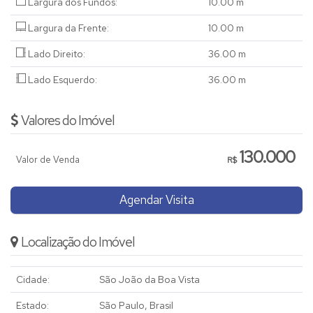
Largura dos Fundos:
10
.00
m
Largura da Frente:
10
.00
m
Lado Direito:
36
.00
m
Lado Esquerdo:
36
.00
m
Valores do Imóvel
130.000
Valor de Venda
R$
Agendar Visita
Localização do Imóvel
Cidade:
São João da Boa Vista
Estado:
São Paulo, Brasil