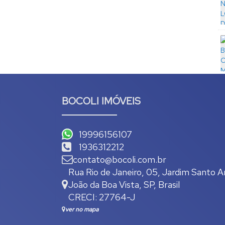
BOCOLI IMÓVEIS
19996156107
1936312212
contato@bocoli.com.br
Rua Rio de Janeiro
,
05
,
Jardim Santo A
João da Boa Vista
,
SP
,
Brasil
CRECI: 27764-J
ver no mapa