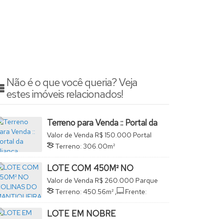
Não é o que você queria? Veja
estes imóveis relacionados!
Terreno para Venda :: Portal da
Aliança
Valor de Venda
R$
150.000
Portal
da Aliança, São João da Boa Vista,
Terreno:
306
.00
m²
São Paulo, Brasil
LOTE COM 450M² NO
COLINAS DO
Valor de Venda
R$
260.000
Parque
MANTIQUEIRA
Colina da Mantiqueira, São João da
Terreno:
450
.56
m²
,
Frente:
Boa Vista, São Paulo, Brasil
10
.00
m
LOTE EM NOBRE