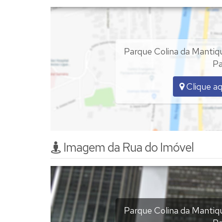
Sauna;
Quadra de concreto com alambrado;
O valor do anuncio é equivale a 50% deste 
Parque Colina da Mantiq
Pa
Para compra na sua totalidade é necessário
Clique aq
Agendar visita com antecedência.
Valor de 50% -
R$ 198.000,00 (cento e nove
Imagem da Rua do Imóvel
Imagens retiradas do Laudo Pericial elab
Parque Colina da Mantiq