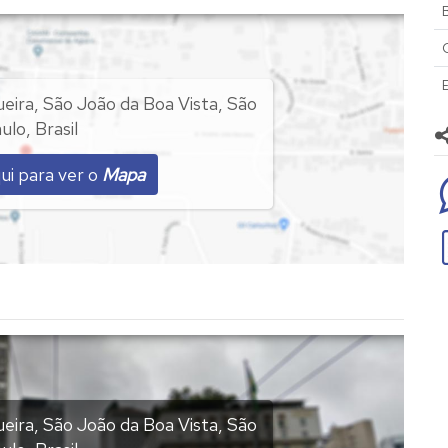
B
imóvel.
ueira
,
São João da Boa Vista
,
São
ulo
,
Brasil
 pedido judicial e negociação dentro do processo.
ui para ver o
Mapa
nta e oito mil reais)
orado em 15/10/2024.
ueira
,
São João da Boa Vista
,
São