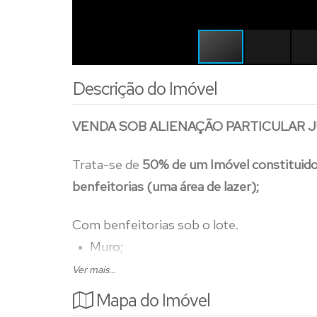
Descrição do Imóvel
VENDA SOB ALIENAÇÃO PARTICULAR J
Trata-se de
50% de um Imóvel constituido
benfeitorias (uma área de lazer);
Com benfeitorias sob o lote.
Muro;
Portão;
Ver mais...
Piscina de alvenaria;
Mapa do Imóvel
Vestiário, depósito;