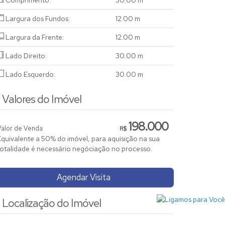
Comprimento:
30
.00
m
Largura dos Fundos:
12
.00
m
Largura da Frente:
12
.00
m
Lado Direito:
30
.00
m
Lado Esquerdo:
30
.00
m
Valores do Imóvel
198.000
Valor de Venda
R$
Equivalente a 50% do imóvel, para aquisição na sua
totalidade é necessário negóciação no processo.
Agendar Visita
Localização do Imóvel