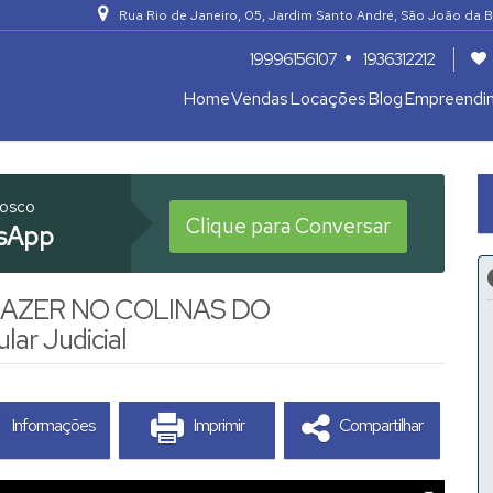
Rua Rio de Janeiro
,
05
,
Jardim Santo André
,
São João da B
19996156107
1936312212
Home
Vendas
Locações
Blog
Empreendi
Apartamentos 04 Dorm. ou +
Armazém / Galpão / Garagem
nosco
Clique para Conversar
sApp
LAZER NO COLINAS DO
ar Judicial
Informações
Imprimir
Compartilhar