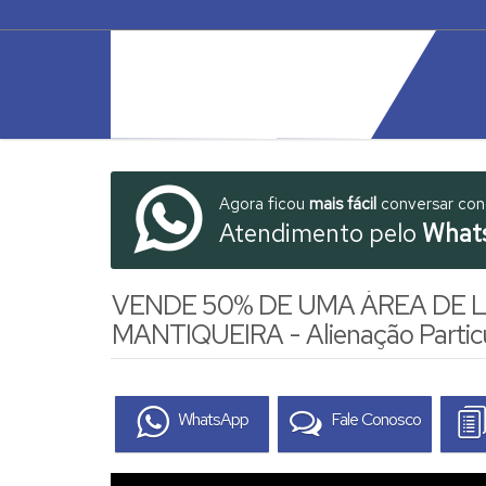
Agora ficou
mais fácil
conversar co
Atendimento pelo
What
VENDE 50% DE UMA ÁREA DE 
MANTIQUEIRA - Alienação Particul
WhatsApp
Fale Conosco