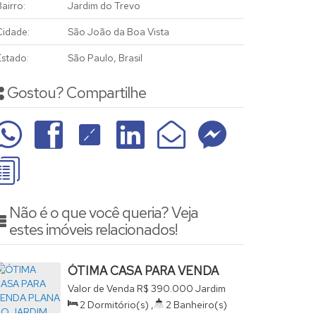
airro:
Jardim do Trevo
Cidade:
São João da Boa Vista
Estado:
São Paulo, Brasil
Gostou? Compartilhe
Não é o que você queria? Veja
estes imóveis relacionados!
ÓTIMA CASA PARA VENDA
PLANA NO JARDIM DO
Valor de Venda
R$
390.000
Jardim
TREVO
do Trevo, São João da Boa Vista,
2
Dormitório(s)
,
2
Banheiro(s)
São Paulo, Brasil