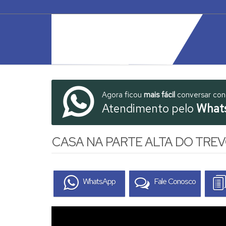
Agora ficou
mais fácil
conversar co
Atendimento pelo
What
CASA NA PARTE ALTA DO TRE
WhatsApp
Fale Conosco