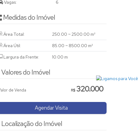
Vagas:
6
Medidas do Imóvel
Área Total:
250
.00
~ 2500
.00
m²
Área Útil:
85
.00
~ 8500
.00
m²
Largura da Frente:
10
.00
m
Valores do Imóvel
320.000
Valor de Venda
R$
Agendar Visita
Localização do Imóvel