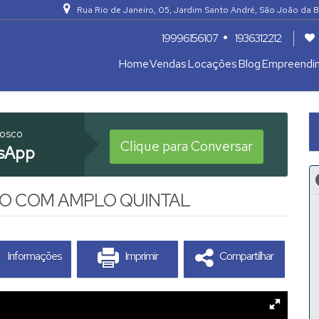
Rua Rio de Janeiro
,
05
,
Jardim Santo André
,
São João da B
19996156107
1936312212
Home
Vendas
Locações
Blog
Empreendi
Apartamentos 04 Dorm. ou +
Armazém / Galpão / Garagem
nosco
Clique para Conversar
sApp
VO COM AMPLO QUINTAL
Informações
Imprimir
Compartilhar