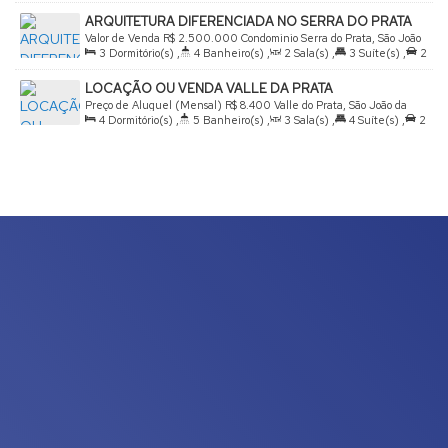
Total:
387
.00
m²
,
4
Vaga(s)
,
Útil:
355
.00
m²
ARQUITETURA DIFERENCIADA NO SERRA DO PRATA
Valor de Venda
R$
2.500.000
Condominio Serra do Prata, São João
3
Dormitório(s)
,
4
Banheiro(s)
,
2
Sala(s)
,
3
Suíte(s)
,
2
da Boa Vista, São Paulo, Brasil
Vaga(s)
,
Útil:
213
.00
m²
,
Terreno:
462
.00
m²
LOCAÇÃO OU VENDA VALLE DA PRATA
Preço de Aluguel (Mensal)
R$
8.400
Valle do Prata, São João da
4
Dormitório(s)
,
5
Banheiro(s)
,
3
Sala(s)
,
4
Suíte(s)
,
2
Boa Vista, São Paulo, Brasil
Vaga(s)
,
Útil:
275
.00
m²
,
Terreno:
440
.00
m²