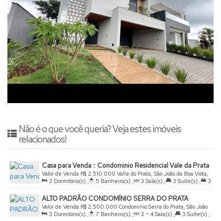
Não é o que você queria? Veja estes imóveis
relacionados!
Casa para Venda :: Condominio Residencial Vale da Prata
Valor de Venda
R$
2.510.000
Valle do Prata, São João da Boa Vista,
3
Dormitório(s)
,
5
Banheiro(s)
,
3
Sala(s)
,
3
Suíte(s)
,
3
São Paulo, Brasil
Vaga(s)
,
Útil:
300
.00
m²
,
Terreno:
440
.00
m²
ALTO PADRÃO CONDOMÍNIO SERRA DO PRATA
Valor de Venda
R$
2.500.000
Condominio Serra do Prata, São João
3
Dormitório(s)
,
7
Banheiro(s)
,
3 ~ 4
Sala(s)
,
3
Suíte(s)
,
da Boa Vista, São Paulo, Brasil