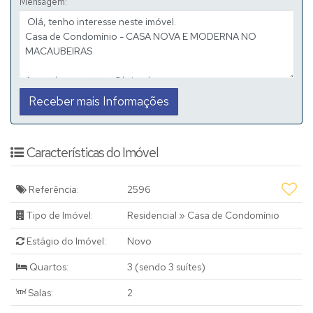
Mensagem:
✅ Escritório com banheiro privativo;
✅ Copa de apoio;
🚨Informações importantes:
👉🏻 Será instalada marcenaria na cozinha, área gourmet e closet;
👉🏻 Todos os dormitórios contam com janelas automatizadas;
👉🏻 Esquadria de alumínio;
👉🏻 Detalhe no teto da garagem em forro vinílico;
❗️Mais informações:
Características do Imóvel
📍Rua Rio de Janeiro, n.5, Jardim Satélite, na cidade de São João
da Boa Vista/SP;
Referência:
2596
Tipo de Imóvel:
Residencial
»
Casa de Condomínio
📞 (19) 3631-2212
Estágio do Imóvel:
Novo
⌨️ https://bocoli.com.br/casa-nova-e-moderna-no-macaubeiras
Quartos:
3 (sendo 3 suítes)
Salas:
2