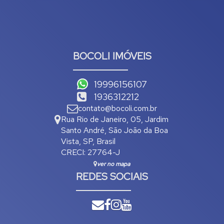
BOCOLI IMÓVEIS
19996156107
1936312212
contato@bocoli.com.br
Rua Rio de Janeiro
,
05
,
Jardim
Santo André
,
São João da Boa
Vista
,
SP
,
Brasil
CRECI: 27764-J
ver no mapa
REDES SOCIAIS