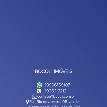
BOCOLI IMÓVEIS
19996156107
1936312212
contato@bocoli.com.br
Rua Rio de Janeiro
,
05
,
Jardim
Santo André
,
São João da Boa