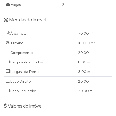
Vagas:
2
Medidas do Imóvel
Área Total:
70
.00
m²
Terreno:
160
.00
m²
Comprimento:
20
.00
m
Largura dos Fundos:
8
.00
m
Largura da Frente:
8
.00
m
Lado Direito:
20
.00
m
Lado Esquerdo:
20
.00
m
Valores do Imóvel