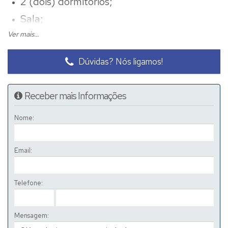
2 (dois) dormitórios;
Sala;
Ver mais...
Cozinha;
Banheiro Social;
Dúvidas? Nós ligamos!
Garagem para 2 (dois) carros descobertos;
Pequeno quintal e corretor;
Receber mais Informações
Agendar visita.
Nome:
Email:
Telefone:
Mensagem: