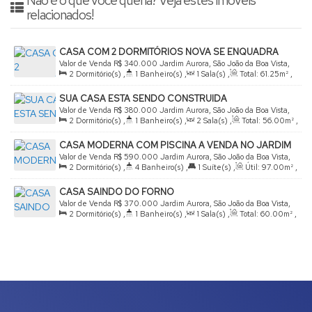
Não é o que você queria? Veja estes imóveis
relacionados!
CASA COM 2 DORMITÓRIOS NOVA SE ENQUADRA
MINHA CASA MINHA VIDA
Valor de Venda
R$
340.000
Jardim Aurora, São João da Boa Vista,
2
Dormitório(s)
,
1
Banheiro(s)
,
1
Sala(s)
,
Total:
61
.25
m²
,
São Paulo, Brasil
2
Vaga(s)
,
Terreno:
200
.00
m²
,
Comprimento:
20
.00
m
,
SUA CASA ESTA SENDO CONSTRUIDA
Fundos:
10
.00
m
,
Frente:
10
.00
m
,
Lado Direito:
20
.00
m
,
Valor de Venda
R$
380.000
Jardim Aurora, São João da Boa Vista,
Lado Esquerdo:
20
.00
m
2
Dormitório(s)
,
1
Banheiro(s)
,
2
Sala(s)
,
Total:
56
.00
m²
,
São Paulo, Brasil
2
Vaga(s)
,
Útil:
56
.00
m²
,
Terreno:
200
.00
m²
,
Frente:
CASA MODERNA COM PISCINA A VENDA NO JARDIM
200
.00
m
AURORA
Valor de Venda
R$
590.000
Jardim Aurora, São João da Boa Vista,
2
Dormitório(s)
,
4
Banheiro(s)
,
1
Suíte(s)
,
Útil:
97
.00
m²
,
São Paulo, Brasil
Terreno:
200
.00
m²
CASA SAINDO DO FORNO
Valor de Venda
R$
370.000
Jardim Aurora, São João da Boa Vista,
2
Dormitório(s)
,
1
Banheiro(s)
,
1
Sala(s)
,
Total:
60
.00
m²
,
São Paulo, Brasil
2
Vaga(s)
,
Útil:
60
.00
m²
,
Terreno:
200
.00
m²