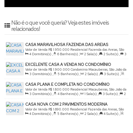
Não é o que você queria? Veja estes imóveis
relacionados!
CASA MARAVILHOSA FAZENDA DAS AREIAS
Valor de Venda
R$
1.950.000
Residencial Fazenda das Areias, São
4
Dormitório(s)
,
6
Banheiro(s)
,
2
Sala(s)
,
2
Suíte(s)
,
3
João da Boa Vista, São Paulo, Brasil
Vaga(s)
,
Útil:
320
.00
m²
,
Terreno:
535
.00
m²
EXCELENTE CASA A VENDA NO CONDOMÍNIO
MACAUBEIRAS
Valor de Venda
R$
1.900.000
Condomínio Macaubeiras, São João da
3
Dormitório(s)
,
5
Banheiro(s)
,
2
Sala(s)
,
3
Suíte(s)
,
Boa Vista, São Paulo, Brasil
Total:
190
.00
m²
,
2
Vaga(s)
,
Terreno:
360
.00
m²
CASA PLANA E COMPLETA NO CONDOMÍNIO
MACAUBEIRAS
Valor de Venda
R$
1.800.000
Residencial Macaubeiras, São João da
3
Dormitório(s)
,
4
Banheiro(s)
,
1
Sala(s)
,
3
Suíte(s)
,
2
Boa Vista, São Paulo, Brasil
Vaga(s)
,
Útil:
190
.00
m²
,
Terreno:
360
.00
m²
CASA NOVA COM 2 PAVIMENTOS MODERNA
CONDOMINIO DAS AREIAS 4 SUÍTES
Valor de Venda
R$
1.690.000
Residencial Fazenda das Areias, São
4
Dormitório(s)
,
5
Banheiro(s)
,
2
Sala(s)
,
4
Suíte(s)
,
João da Boa Vista, São Paulo, Brasil
Total:
270
.00
m²
,
2
Vaga(s)
,
Terreno:
300
.00
m²
,
Comprimento:
30
.00
m
,
Fundos:
10
.00
m
,
Frente:
10
.00
m
,
Lado Direito:
30
.00
m
,
Lado Esquerdo:
30
.00
m