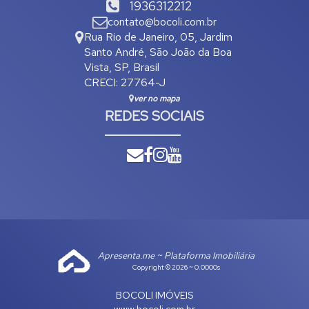
1936312212
contato@bocoli.com.br
Rua Rio de Janeiro
,
05
,
Jardim
Santo André
,
São João da Boa
Vista
,
SP
,
Brasil
CRECI: 27764-J
ver no mapa
REDES SOCIAIS
Apresenta.me ~ Plataforma Imobiliária
Copyright © 2026 ~ 0.0000s
BOCOLI IMÓVEIS
www.bocoli.com.br