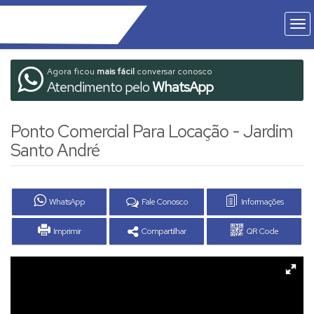
Agora ficou
mais fácil
conversar conosco
Atendimento pelo
WhatsApp
Ponto Comercial Para Locação - Jardim
Santo André
WhatsApp
Fale Conosco
Informações
Imprimir
Compartilhar
QR Code