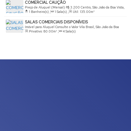
COMERCIAL CAUÇÃO
Preço de Aluguel (Mensal)
R$
3.200
Centro, São João da Boa Vista,
1
Banheiro(s)
,
1
Sala(s)
,
Útil:
135
.00
m²
São Paulo, Brasil
SALAS COMERCIAIS DISPONÍVEIS
Imóvel para Aluguel
Consulte o Valor
Vila Brasil, São João da Boa
Privativo:
80
.00
m²
,
4
Sala(s)
Vista, São Paulo, Brasil