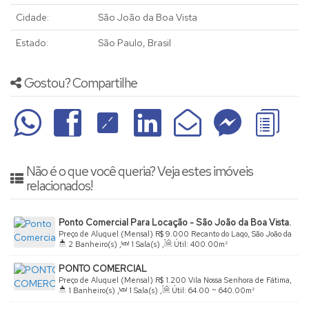
Cidade:
São João da Boa Vista
Estado:
São Paulo, Brasil
Gostou? Compartilhe
Não é o que você queria? Veja estes imóveis
relacionados!
Ponto Comercial Para Locação - São João da Boa Vista.
Preço de Aluguel (Mensal)
R$
9.000
Recanto do Lago, São João da
2
Banheiro(s)
,
1
Sala(s)
,
Útil:
400
.00
m²
Boa Vista, São Paulo, Brasil
PONTO COMERCIAL
Preço de Aluguel (Mensal)
R$
1.200
Vila Nossa Senhora de Fátima,
1
Banheiro(s)
,
1
Sala(s)
,
Útil:
64
.00
~ 640
.00
m²
São João da Boa Vista, São Paulo, Brasil