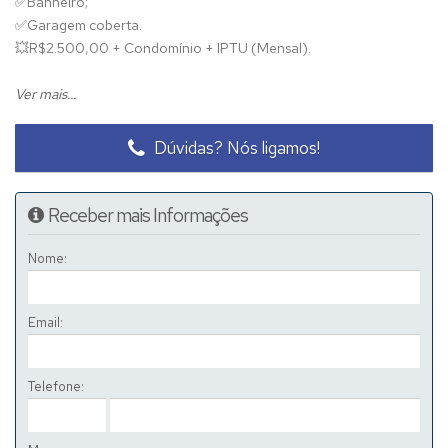
✅
Banheiro;
✅
Garagem coberta.
💥
R$2.500,00 + Condomínio + IPTU (Mensal).
O Valor do condomínio não é fixo, é rateado todo mês.
Ver mais...
Dúvidas? Nós ligamos!
Receber mais Informações
Nome:
Email:
Telefone: