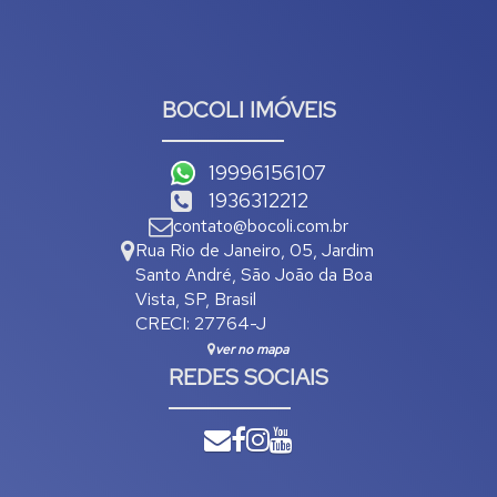
BOCOLI IMÓVEIS
19996156107
1936312212
contato@bocoli.com.br
Rua Rio de Janeiro
,
05
,
Jardim
Santo André
,
São João da Boa
Vista
,
SP
,
Brasil
CRECI: 27764-J
ver no mapa
REDES SOCIAIS