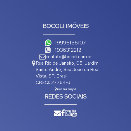
BOCOLI IMÓVEIS
19996156107
1936312212
contato@bocoli.com.br
Rua Rio de Janeiro
,
05
,
Jardim
Santo André
,
São João da Boa
Vista
,
SP
,
Brasil
CRECI: 27764-J
ver no mapa
REDES SOCIAIS