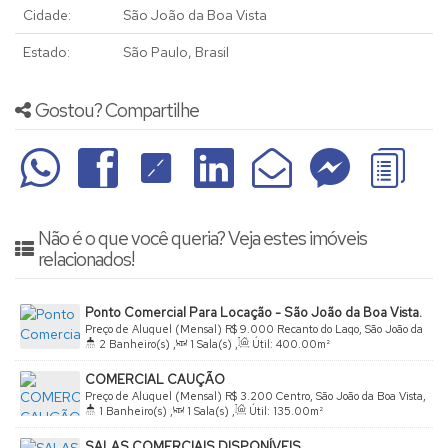
Cidade:
São João da Boa Vista
Estado:
São Paulo, Brasil
Gostou? Compartilhe
Não é o que você queria? Veja estes imóveis
relacionados!
Ponto Comercial Para Locação - São João da Boa Vista.
Preço de Aluguel (Mensal)
R$
9.000
Recanto do Lago, São João da
2
Banheiro(s)
,
1
Sala(s)
,
Útil:
400
.00
m²
Boa Vista, São Paulo, Brasil
COMERCIAL CAUÇÃO
Preço de Aluguel (Mensal)
R$
3.200
Centro, São João da Boa Vista,
1
Banheiro(s)
,
1
Sala(s)
,
Útil:
135
.00
m²
São Paulo, Brasil
SALAS COMERCIAIS DISPONÍVEIS