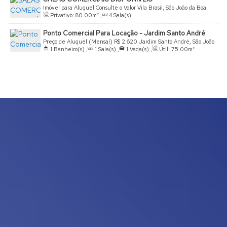
Imóvel para Aluguel
Consulte o Valor
Vila Brasil, São João da Boa
Privativo:
80
.00
m²
,
4
Sala(s)
Vista, São Paulo, Brasil
Ponto Comercial Para Locação - Jardim Santo André
Preço de Aluguel (Mensal)
R$
2.620
Jardim Santo André, São João
1
Banheiro(s)
,
1
Sala(s)
,
1
Vaga(s)
,
Útil:
75
.00
m²
da Boa Vista, São Paulo, Brasil