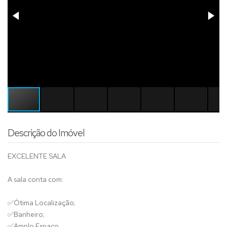
Descrição do Imóvel
EXCELENTE SALA
A sala conta com:
✅
Ótima Localização;
✅
Banheiro;
✅
Amplo Espaço.