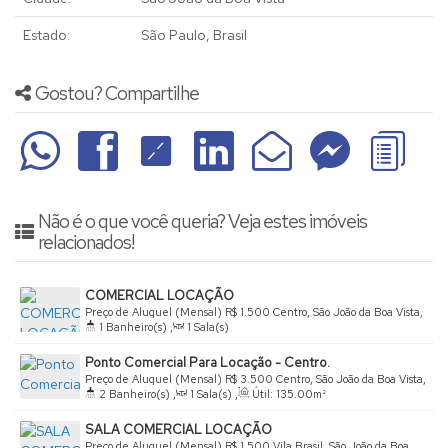
Estado:
São Paulo, Brasil
Gostou? Compartilhe
Não é o que você queria? Veja estes imóveis
relacionados!
COMERCIAL LOCAÇÃO
Preço de Aluguel (Mensal)
R$
1.500
Centro, São João da Boa Vista,
1
Banheiro(s)
,
1
Sala(s)
São Paulo, Brasil
Ponto Comercial Para Locação - Centro.
Preço de Aluguel (Mensal)
R$
3.500
Centro, São João da Boa Vista,
2
Banheiro(s)
,
1
Sala(s)
,
Útil:
135
.00
m²
São Paulo, Brasil
SALA COMERCIAL LOCAÇÃO
Preço de Aluguel (Mensal)
R$
1.500
Vila Brasil, São João da Boa