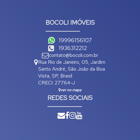
BOCOLI IMÓVEIS
19996156107
1936312212
contato@bocoli.com.br
Rua Rio de Janeiro
,
05
,
Jardim
Santo André
,
São João da Boa
Vista
,
SP
,
Brasil
CRECI: 27764-J
ver no mapa
REDES SOCIAIS