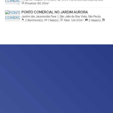
Privativo:
80
.00
m²
Vista, São Paulo, Brasil
PONTO COMERCIAL NO JARDIM AURORA
Jardim dos Jacarandás Fase 1, São João da Boa Vista, São Paulo,
2
Banheiro(s)
,
1
Sala(s)
,
Total:
124
.00
m²
,
2
Vaga(s)
,
Brasil
Terreno:
200
.00
m²