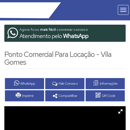
Agora ficou
mais fácil
conversar conosco
Atendimento pelo
WhatsApp
Ponto Comercial Para Locação - Vila
Gomes
WhatsApp
Fale Conosco
Informações
Imprimir
Compartilhar
QR Code