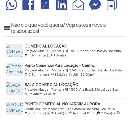
Não é o que você queria? Veja estes imóveis
relacionados!
COMERCIAL LOCAÇÃO
Preço de Aluguel (Mensal)
R$
1.500
Centro, São João da Boa Vista,
1
Banheiro(s)
,
1
Sala(s)
São Paulo, Brasil
Ponto Comercial Para Locação - Centro.
Preço de Aluguel (Mensal)
R$
3.500
Centro, São João da Boa Vista,
2
Banheiro(s)
,
1
Sala(s)
,
Útil:
135
.00
m²
São Paulo, Brasil
SALA COMERCIAL LOCAÇÃO
Preço de Aluguel (Mensal)
R$
1.500
Vila Brasil, São João da Boa
Privativo:
80
.00
m²
Vista, São Paulo, Brasil
PONTO COMERCIAL NO JARDIM AURORA
Jardim dos Jacarandás Fase 1, São João da Boa Vista, São Paulo,
2
Banheiro(s)
,
1
Sala(s)
,
Total:
124
.00
m²
,
2
Vaga(s)
,
Brasil
Terreno:
200
.00
m²