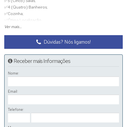
✅
5 (Cinco) Salas;
✅
4 (Quatro) Banheiros;
✅
Cozinha;
✅
Ótima Localização.
💥
Ver mais...
R$20.000,00 (Mensal).
Dúvidas? Nós ligamos!
Receber mais Informações
Nome:
Email:
Telefone: