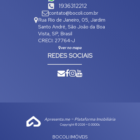
1936312212
contato@bocoli.com.br
Rua Rio de Janeiro
,
05
,
Jardim
Santo André
,
São João da Boa
Vista
,
SP
,
Brasil
CRECI: 27764-J
ver no mapa
REDES SOCIAIS
Apresenta.me ~ Plataforma Imobiliária
Copyright © 2026 ~ 0.0000s
BOCOLI IMÓVEIS