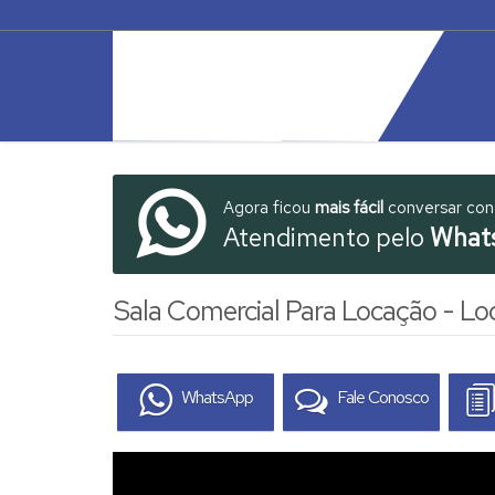
Agora ficou
mais fácil
conversar co
Atendimento pelo
What
Sala Comercial Para Locação - Loc
WhatsApp
Fale Conosco