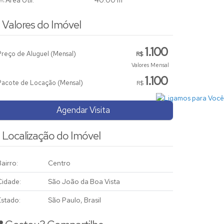
Área Útil:
40
.00
m²
Valores do Imóvel
1.100
Preço de Aluguel (Mensal)
R$
Valores Mensal
1.100
Pacote de Locação (Mensal)
R$
Agendar Visita
Localização do Imóvel
airro:
Centro
Cidade:
São João da Boa Vista
Estado:
São Paulo, Brasil