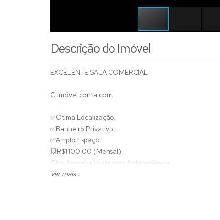
Descrição do Imóvel
EXCELENTE SALA COMERCIAL
O imóvel conta com:
✅
Ótima Localização;
✅
Banheiro Privativo;
✅
Amplo Espaço.
💥
R$1.100,00 (Mensal).
Obs: Agendar Visita com Antecedência.
Ver mais...