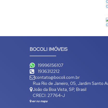
BOCOLI IMÓVEIS
19996156107
1936312212
contato@bocoli.com.br
Rua Rio de Janeiro
,
05
,
Jardim Santo A
João da Boa Vista
,
SP
,
Brasil
CRECI: 27764-J
ver no mapa