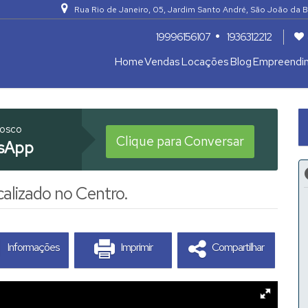
Rua Rio de Janeiro
,
05
,
Jardim Santo André
,
São João da B
19996156107
1936312212
Home
Vendas
Locações
Blog
Empreendi
Apartamentos 04 Dorm. ou +
Armazém / Galpão / Garagem
nosco
Clique para Conversar
sApp
alizado no Centro.
Informações
Imprimir
Compartilhar