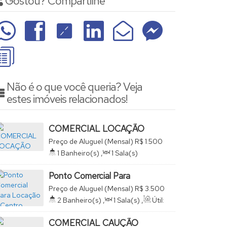
Gostou? Compartilhe
Não é o que você queria? Veja
estes imóveis relacionados!
COMERCIAL LOCAÇÃO
Preço de Aluguel (Mensal)
R$
1.500
Centro, São João da Boa Vista, São
1
Banheiro(s)
,
1
Sala(s)
Paulo, Brasil
Ponto Comercial Para
Locação - Centro.
Preço de Aluguel (Mensal)
R$
3.500
Centro, São João da Boa Vista, São
2
Banheiro(s)
,
1
Sala(s)
,
Útil:
Paulo, Brasil
135
.00
m²
COMERCIAL CAUÇÃO