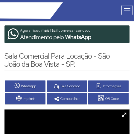
Agora ficou
mais fácil
conversar conosco
Atendimento pelo
WhatsApp
Sala Comercial Para Locação - São
João da Boa Vista - SP.
WhatsApp
Fale Conosco
Informações
Imprimir
Compartilhar
QR Code