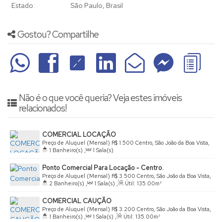
Estado:
São Paulo, Brasil
Gostou? Compartilhe
Não é o que você queria? Veja estes imóveis
relacionados!
COMERCIAL LOCAÇÃO
Preço de Aluguel (Mensal)
R$
1.500
Centro, São João da Boa Vista,
1
Banheiro(s)
,
1
Sala(s)
São Paulo, Brasil
Ponto Comercial Para Locação - Centro.
Preço de Aluguel (Mensal)
R$
3.500
Centro, São João da Boa Vista,
2
Banheiro(s)
,
1
Sala(s)
,
Útil:
135
.00
m²
São Paulo, Brasil
COMERCIAL CAUÇÃO
Preço de Aluguel (Mensal)
R$
3.200
Centro, São João da Boa Vista,
1
Banheiro(s)
,
1
Sala(s)
,
Útil:
135
.00
m²
São Paulo, Brasil