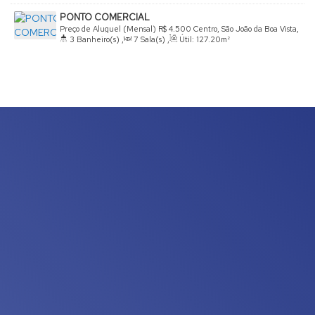
PONTO COMERCIAL
Preço de Aluguel (Mensal)
R$
4.500
Centro, São João da Boa Vista,
3
Banheiro(s)
,
7
Sala(s)
,
Útil:
127
.20
m²
São Paulo, Brasil