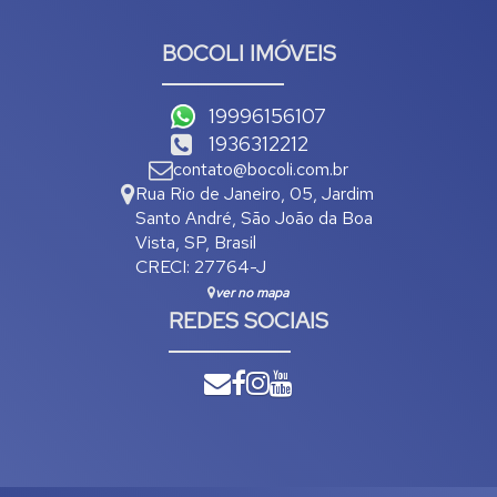
BOCOLI IMÓVEIS
19996156107
1936312212
contato@bocoli.com.br
Rua Rio de Janeiro
,
05
,
Jardim
Santo André
,
São João da Boa
Vista
,
SP
,
Brasil
CRECI: 27764-J
ver no mapa
REDES SOCIAIS