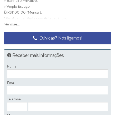
✅
Banheiro Privativo;
✅
Amplo Espaço.
💥
R$1.100,00 (Mensal).
Obs: Agendar Visita com Antecedência.
Ver mais...
Dúvidas? Nós ligamos!
Receber mais Informações
Nome:
Email:
Telefone: